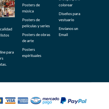
Posters de
colorear
música
Diseños para
Posters de
vestuario
películas y series
Envíanos un
 calidad
Posters de obras
Email
listos
de arte
Posters
line para
espirituales
ers
tas.