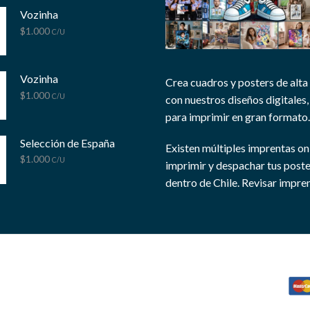
Vozinha
$
1.000
C/U
Vozinha
Crea cuadros y posters de alta
$
1.000
C/U
con nuestros diseños digitales, 
para imprimir en gran formato.
Selección de España
Existen múltiples imprentas on
$
1.000
C/U
imprimir y despachar tus post
dentro de Chile.
Revisar impren