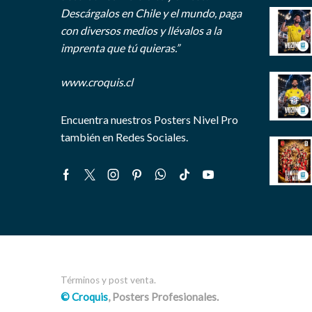
Descárgalos en Chile y el mundo, paga
con diversos medios y llévalos a la
imprenta que tú quieras.”
www.croquis.cl
Encuentra nuestros Posters Nivel Pro
también en Redes Sociales.
Facebook
Twitter
Instagram
Pinterest
Whatsapp
Tik-
Youtube
tok
Términos y post venta.
© Croquis
, Posters Profesionales.