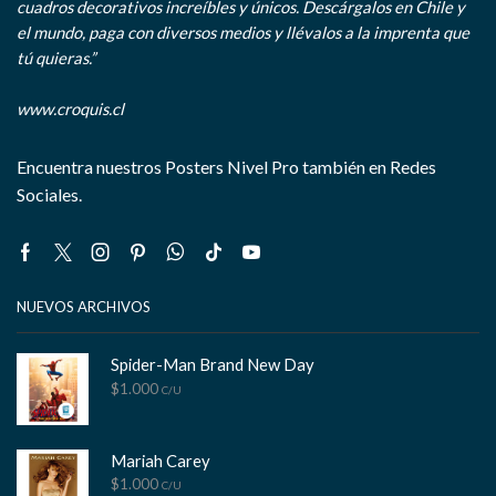
cuadros decorativos increíbles y únicos. Descárgalos en Chile y
el mundo, paga con diversos medios y llévalos a la imprenta que
tú quieras.”
www.croquis.cl
Encuentra nuestros Posters Nivel Pro también en Redes
Sociales.
Facebook
Twitter
Instagram
Pinterest
Whatsapp
Tik-
Youtube
tok
NUEVOS ARCHIVOS
Spider-Man Brand New Day
$
1.000
C/U
Mariah Carey
$
1.000
C/U