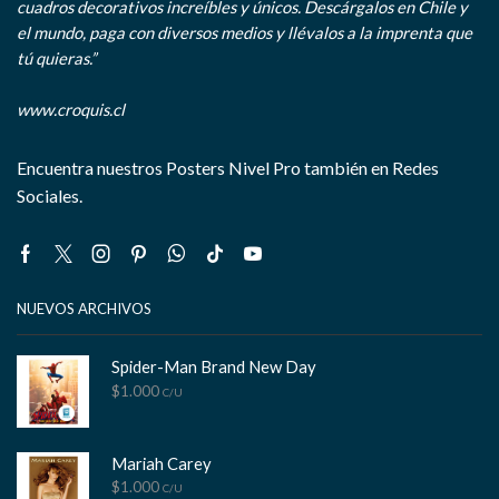
cuadros decorativos increíbles y únicos. Descárgalos en Chile y
el mundo, paga con diversos medios y llévalos a la imprenta que
tú quieras.”
www.croquis.cl
Encuentra nuestros Posters Nivel Pro también en Redes
Sociales.
Facebook
Twitter
Instagram
Pinterest
Whatsapp
Tik-
Youtube
tok
NUEVOS ARCHIVOS
Spider-Man Brand New Day
$
1.000
C/U
Mariah Carey
$
1.000
C/U