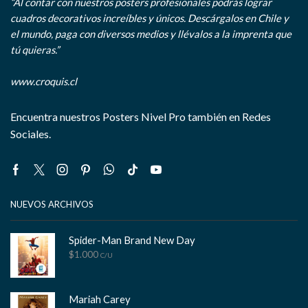
“Al contar con nuestros posters profesionales podrás lograr
cuadros decorativos increíbles y únicos. Descárgalos en Chile y
el mundo, paga con diversos medios y llévalos a la imprenta que
tú quieras.”
www.croquis.cl
Encuentra nuestros Posters Nivel Pro también en Redes
Sociales.
Facebook
Twitter
Instagram
Pinterest
Whatsapp
Tik-
Youtube
tok
NUEVOS ARCHIVOS
Spider-Man Brand New Day
$
1.000
C/U
Mariah Carey