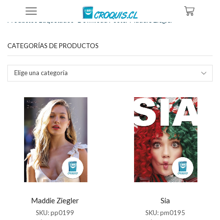
Inicio
Tienda
Productos Etiquetados “download Poster Maddie Ziegler”
CATEGORÍAS DE PRODUCTOS
Elige una categoría
Maddie Ziegler
Sia
SKU:
pp0199
SKU:
pm0195