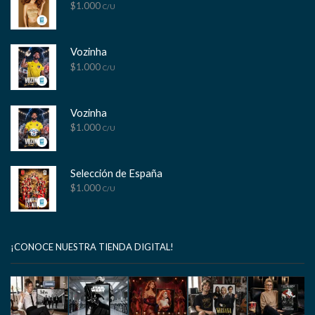
$
1.000
C/U
Vozinha
$
1.000
C/U
Vozinha
$
1.000
C/U
Selección de España
$
1.000
C/U
¡CONOCE NUESTRA TIENDA DIGITAL!