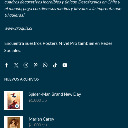
cuadros decorativos increíbles y únicos. Descárgalos en Chile y
el mundo, paga con diversos medios y llévalos a la imprenta que
tú quieras.”
www.croquis.cl
Encuentra nuestros Posters Nivel Pro también en Redes
Sociales.
Facebook
Twitter
Instagram
Pinterest
Whatsapp
Tik-
Youtube
tok
NUEVOS ARCHIVOS
Spider-Man Brand New Day
$
1.000
C/U
Mariah Carey
$
1.000
C/U