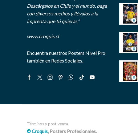
Descárgalos en Chile y el mundo, paga
con diversos medios y llévalos a la
imprenta que tú quieras.”
www.croquis.cl
Encuentra nuestros Posters Nivel Pro
también en Redes Sociales.
Facebook
Twitter
Instagram
Pinterest
Whatsapp
Tik-
Youtube
tok
Términos y post venta.
© Croquis
, Posters Profesionales.