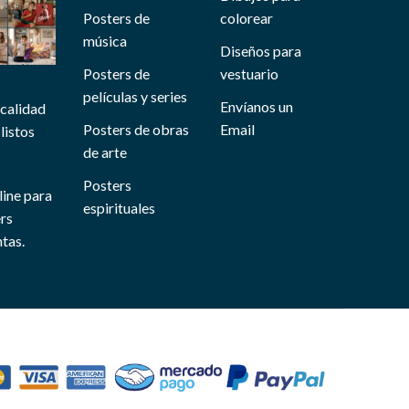
Posters de
colorear
música
Diseños para
Posters de
vestuario
películas y series
Envíanos un
 calidad
Posters de obras
Email
listos
de arte
Posters
line para
espirituales
ers
tas.