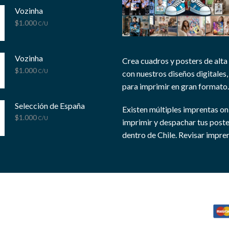
Vozinha
$
1.000
C/U
Vozinha
Crea cuadros y posters de alta
$
1.000
C/U
con nuestros diseños digitales, 
para imprimir en gran formato.
Selección de España
Existen múltiples imprentas on
$
1.000
C/U
imprimir y despachar tus post
dentro de Chile.
Revisar impren