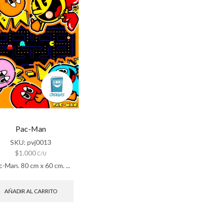
Pac-Man
SKU:
pvj0013
$
1.000
C/U
c-Man. 80 cm x 60 cm. ...
AÑADIR AL CARRITO