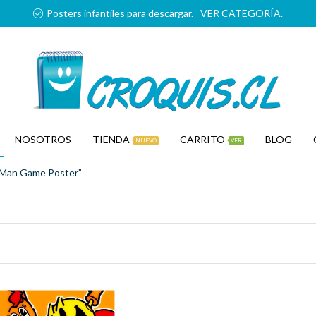
Posters infantiles para descargar.
VER CATEGORÍA.
NOSOTROS
TIENDA
CARRITO
BLOG
NUEVO
VER
-Man Game Poster”