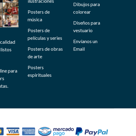
ilustraciones
Dibujos para
Posters de
colorear
música
Diseños para
Posters de
vestuario
películas y series
Envíanos un
 calidad
Posters de obras
Email
listos
de arte
Posters
line para
espirituales
ers
tas.