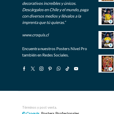
decorativos increíbles y únicos.
Descárgalos en Chile y el mundo, paga
con diversos medios y llévalos a la
imprenta que tú quieras.”
www.croquis.cl
Encuentra nuestros Posters Nivel Pro
también en Redes Sociales.
Facebook
Twitter
Instagram
Pinterest
Whatsapp
Tik-
Youtube
tok
Términos y post venta.
© Croquis
, Posters Profesionales.