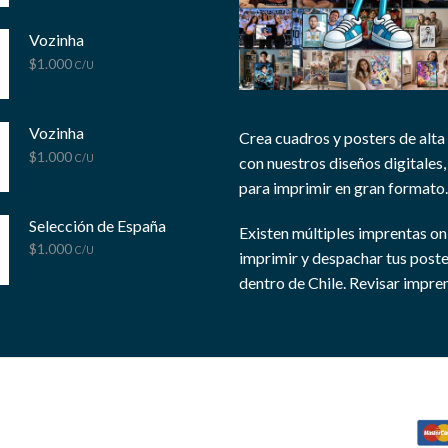
Vozinha
$
1.000
C/U
Vozinha
Crea cuadros y posters de alta
$
1.000
C/U
con nuestros diseños digitales, 
para imprimir en gran formato.
Selección de España
Existen múltiples imprentas on
$
1.000
C/U
imprimir y despachar tus post
dentro de Chile.
Revisar impren