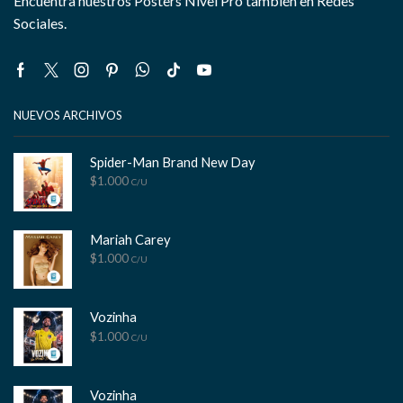
Encuentra nuestros Posters Nivel Pro también en Redes
Sociales.
Facebook
Twitter
Instagram
Pinterest
Whatsapp
Tik-
Youtube
tok
NUEVOS ARCHIVOS
Spider-Man Brand New Day
$
1.000
C/U
Mariah Carey
$
1.000
C/U
Vozinha
$
1.000
C/U
Vozinha