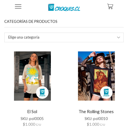
Inicio
Tienda
Productos Etiquetados “diseños Ropa Chile”
CATEGORÍAS DE PRODUCTOS
Elige una categoría
El Sol
The Rolling Stones
SKU:
pol0005
SKU:
pol0010
$
1.000
$
1.000
C/U
C/U