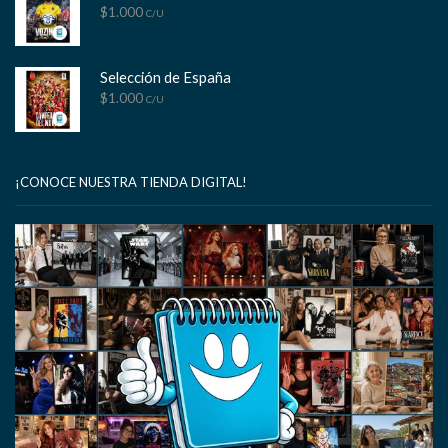
$
1.000
C/U
Selección de España
$
1.000
C/U
¡CONOCE NUESTRA TIENDA DIGITAL!