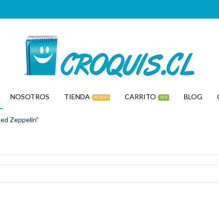
Posters de música para descargar.
VER CATEGORÍA.
NOSOTROS
TIENDA
CARRITO
BLOG
NUEVO
VER
ed Zeppelin”