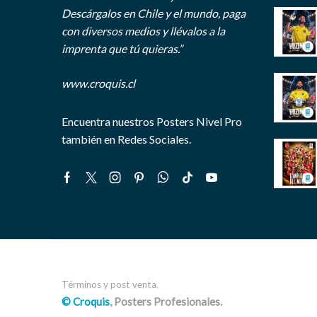
Descárgalos en Chile y el mundo, paga
con diversos medios y llévalos a la
imprenta que tú quieras.”
www.croquis.cl
Encuentra nuestros Posters Nivel Pro
también en Redes Sociales.
Facebook
Twitter
Instagram
Pinterest
Whatsapp
Tik-
Youtube
tok
Términos y post venta.
© Croquis
, Posters Profesionales.