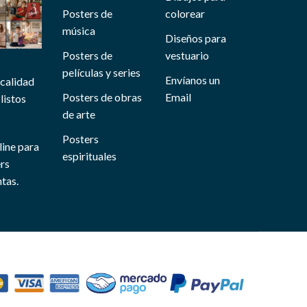
Posters de
colorear
música
Diseños para
Posters de
vestuario
películas y series
Envíanos un
 calidad
Posters de obras
Email
listos
de arte
Posters
line para
espirituales
ers
tas.