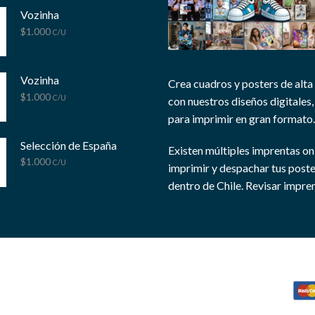
Vozinha
$
1.000
C/U
Vozinha
Crea cuadros y posters de alta
$
1.000
C/U
con nuestros diseños digitales, 
para imprimir en gran formato.
Selección de España
Existen múltiples imprentas on
$
1.000
C/U
imprimir y despachar tus post
dentro de Chile.
Revisar impren