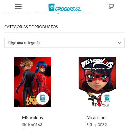
Inicio
Tienda
Productos Etiquetados “descargar Poster Miraculous”
CATEGORÍAS DE PRODUCTOS
Elige una categoría
Miraculous
Miraculous
SKU:
p0163
SKU:
p0082