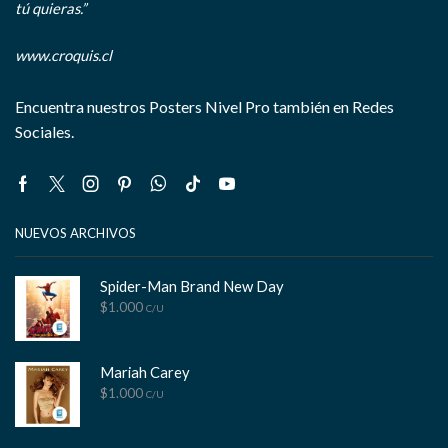
tú quieras.”
www.croquis.cl
Encuentra nuestros Posters Nivel Pro también en Redes
Sociales.
Facebook
Twitter
Instagram
Pinterest
Whatsapp
Tik-
Youtube
tok
NUEVOS ARCHIVOS
Spider-Man Brand New Day
$
1.000
C/U
Mariah Carey
$
1.000
C/U