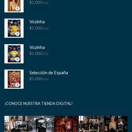
$
1.000
C/U
Vozinha
$
1.000
C/U
Vozinha
$
1.000
C/U
Selección de España
$
1.000
C/U
¡CONOCE NUESTRA TIENDA DIGITAL!