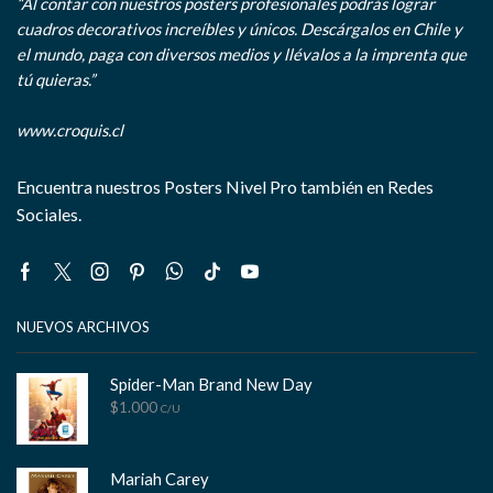
“Al contar con nuestros posters profesionales podrás lograr
cuadros decorativos increíbles y únicos. Descárgalos en Chile y
el mundo, paga con diversos medios y llévalos a la imprenta que
tú quieras.”
www.croquis.cl
Encuentra nuestros Posters Nivel Pro también en Redes
Sociales.
Facebook
Twitter
Instagram
Pinterest
Whatsapp
Tik-
Youtube
tok
NUEVOS ARCHIVOS
Spider-Man Brand New Day
$
1.000
C/U
Mariah Carey