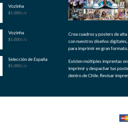
Vozinha
$
1.000
C/U
Vozinha
Crea cuadros y posters de alta
$
1.000
C/U
con nuestros diseños digitales, 
para imprimir en gran formato.
Selección de España
Existen múltiples imprentas on
$
1.000
C/U
imprimir y despachar tus post
dentro de Chile.
Revisar impren