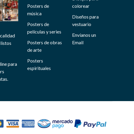
Posters de
colorear
música
Diseños para
Posters de
vestuario
películas y series
Envíanos un
 calidad
Posters de obras
Email
listos
de arte
Posters
line para
espirituales
ers
tas.