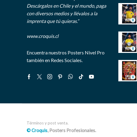
Descárgalos en Chile y el mundo, paga
con diversos medios y llévalos a la
imprenta que tú quieras.”
www.croquis.cl
Encuentra nuestros Posters Nivel Pro
también en Redes Sociales.
Facebook
Twitter
Instagram
Pinterest
Whatsapp
Tik-
Youtube
tok
Términos y post venta.
© Croquis
, Posters Profesionales.