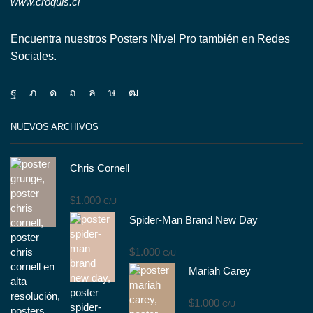
www.croquis.cl
Encuentra nuestros Posters Nivel Pro también en Redes
Sociales.
Facebook
Twitter
Instagram
Pinterest
Whatsapp
Tik-
Youtube
tok
NUEVOS ARCHIVOS
Chris Cornell
$
1.000
C/U
Spider-Man Brand New Day
$
1.000
C/U
Mariah Carey
$
1.000
C/U