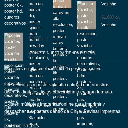
Vozinha
$
1.000
C/U
Vozinha
$
1.000
C/U
¡CONOCE NUESTRA TIENDA DIGITAL!
Crea cuadros y posters de alta calidad con nuestros
diseños digitales, listos para imprimir en gran formato.
Existen múltiples imprentas online para imprimir y
despachar tus posters dentro de Chile.
Revisar imprentas.
LINKS DE INTERÉS