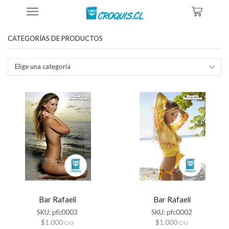
Inicio
Tienda
Productos Etiquetados “cartel Bar Rafaeli”
CATEGORÍAS DE PRODUCTOS
Elige una categoría
Bar Rafaeli
Bar Rafaeli
SKU:
pfc0003
SKU:
pfc0002
$
1.000
$
1.000
C/U
C/U