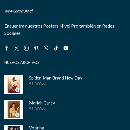
www.croquis.cl
Encuentra nuestros Posters Nivel Pro también en Redes
Sociales.
Facebook
Twitter
Instagram
Pinterest
Whatsapp
Tik-
Youtube
tok
NUEVOS ARCHIVOS
Spider-Man Brand New Day
$
1.000
C/U
Mariah Carey
$
1.000
C/U
Vozinha