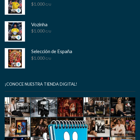
$
1.000
C/U
Vozinha
$
1.000
C/U
Selección de España
$
1.000
C/U
¡CONOCE NUESTRA TIENDA DIGITAL!