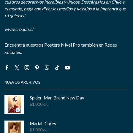
cuadros decorativos increíbles y únicos. Descárgalos en Chile y
el mundo, paga con diversos medios y llévalos a la imprenta que
tú quieras.”
www.croquis.cl
Encuentra nuestros Posters Nivel Pro también en Redes
Sociales.
Facebook
Twitter
Instagram
Pinterest
Whatsapp
Tik-
Youtube
tok
NUEVOS ARCHIVOS
Spider-Man Brand New Day
$
1.000
C/U
Mariah Carey
$
1.000
C/U