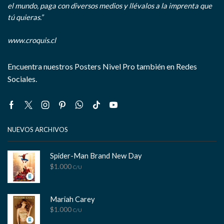
el mundo, paga con diversos medios y llévalos a la imprenta que
tú quieras.”
www.croquis.cl
Encuentra nuestros Posters Nivel Pro también en Redes
Sociales.
Facebook
Twitter
Instagram
Pinterest
Whatsapp
Tik-
Youtube
tok
NUEVOS ARCHIVOS
Spider-Man Brand New Day
$
1.000
C/U
Mariah Carey
$
1.000
C/U