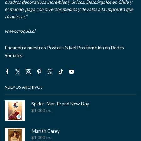
cuadros decorativos increíbles y únicos. Descárgalos en Chile y
el mundo, paga con diversos medios y llévalos a la imprenta que
tú quieras.”
www.croquis.cl
Encuentra nuestros Posters Nivel Pro también en Redes
Sociales.
Facebook
Twitter
Instagram
Pinterest
Whatsapp
Tik-
Youtube
tok
NUEVOS ARCHIVOS
Spider-Man Brand New Day
$
1.000
C/U
Mariah Carey
$
1.000
C/U