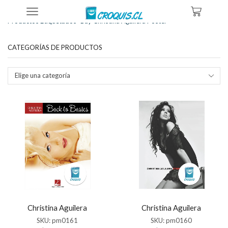
Inicio
Tienda
Productos Etiquetados “buy Christina Aguilera Poster”
CATEGORÍAS DE PRODUCTOS
Elige una categoría
Christina Aguilera
Christina Aguilera
SKU:
pm0161
SKU:
pm0160