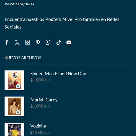
www.croquis.cl
Encuentra nuestros Posters Nivel Pro también en Redes
Sociales.
Facebook
Twitter
Instagram
Pinterest
Whatsapp
Tik-
Youtube
tok
NUEVOS ARCHIVOS
Spider-Man Brand New Day
$
1.000
C/U
Mariah Carey
$
1.000
C/U
Vozinha
$
1.000
C/U