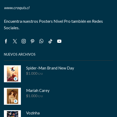
www.croquis.cl
Encuentra nuestros Posters Nivel Pro también en Redes
Sociales.
Facebook
Twitter
Instagram
Pinterest
Whatsapp
Tik-
Youtube
tok
NUEVOS ARCHIVOS
Spider-Man Brand New Day
$
1.000
C/U
Mariah Carey
$
1.000
C/U
Vozinha