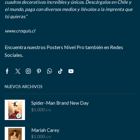
cuadros decorativos increíbles y únicos. Descárgalos en Chile y
el mundo, paga con diversos medios y llévalos a la imprenta que
tú quieras.”
www.croquis.cl
Encuentra nuestros Posters Nivel Pro también en Redes
Sociales.
Facebook
Twitter
Instagram
Pinterest
Whatsapp
Tik-
Youtube
tok
NUEVOS ARCHIVOS
Spider-Man Brand New Day
$
1.000
C/U
Mariah Carey
$
1.000
C/U