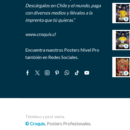
Descárgalos en Chile y el mundo, paga
con diversos medios y llévalos a la
imprenta que tú quieras.”
www.croquis.cl
Encuentra nuestros Posters Nivel Pro
también en Redes Sociales.
Facebook
Twitter
Instagram
Pinterest
Whatsapp
Tik-
Youtube
tok
Términos y post venta.
© Croquis
, Posters Profesionales.