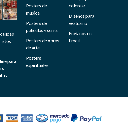
Posters de
colorear
música
Diseños para
Posters de
vestuario
películas y series
Envíanos un
 calidad
Posters de obras
Email
listos
de arte
Posters
line para
espirituales
ers
tas.