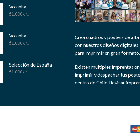
Vozinha
$
1.000
C/U
Vozinha
Crea cuadros y posters de alta
$
1.000
C/U
con nuestros diseños digitales, 
para imprimir en gran formato.
Selección de España
Existen múltiples imprentas on
$
1.000
C/U
imprimir y despachar tus post
dentro de Chile.
Revisar impren