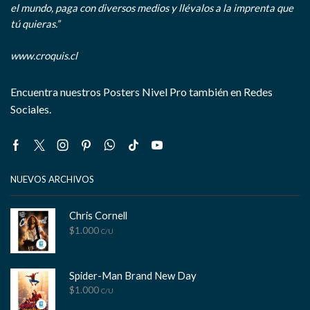
el mundo, paga con diversos medios y llévalos a la imprenta que
tú quieras.”
www.croquis.cl
Encuentra nuestros Posters Nivel Pro también en Redes
Sociales.
Facebook
Twitter
Instagram
Pinterest
Whatsapp
Tik-
Youtube
tok
NUEVOS ARCHIVOS
Chris Cornell
$
1.000
C/U
Spider-Man Brand New Day
$
1.000
C/U