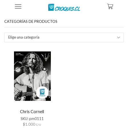
Inicio
Tienda
Productos Etiquetados “afiche Chris Cornell”
CATEGORÍAS DE PRODUCTOS
Elige una categoría
Chris Cornell
SKU:
pm0111
$
1.000
C/U