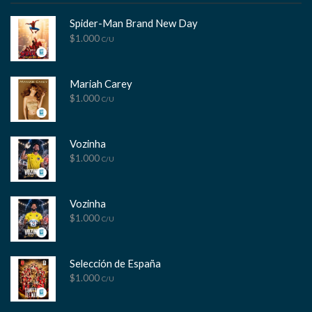
Spider-Man Brand New Day
$
1.000
C/U
Mariah Carey
$
1.000
C/U
Vozinha
$
1.000
C/U
Vozinha
$
1.000
C/U
Selección de España
$
1.000
C/U