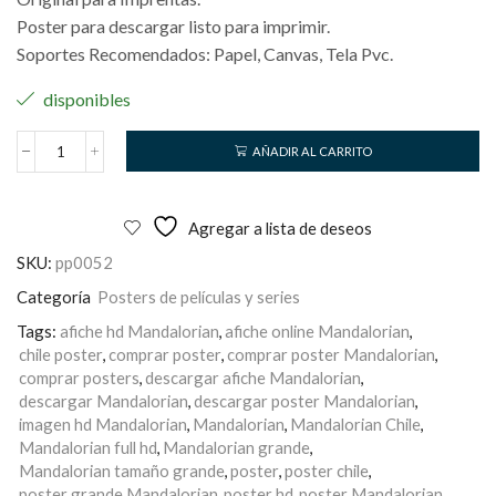
Poster para descargar listo para imprimir.
Soportes Recomendados: Papel, Canvas, Tela Pvc.
disponibles
AÑADIR AL CARRITO
Mandalorian
cantidad
Agregar a lista de deseos
SKU:
pp0052
Categoría
Posters de películas y series
Tags:
afiche hd Mandalorian
,
afiche online Mandalorian
,
chile poster
,
comprar poster
,
comprar poster Mandalorian
,
comprar posters
,
descargar afiche Mandalorian
,
descargar Mandalorian
,
descargar poster Mandalorian
,
imagen hd Mandalorian
,
Mandalorian
,
Mandalorian Chile
,
Mandalorian full hd
,
Mandalorian grande
,
Mandalorian tamaño grande
,
poster
,
poster chile
,
poster grande Mandalorian
,
poster hd
,
poster Mandalorian
,