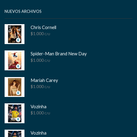
tok
NUEVOS ARCHIVOS
Chris Cornell
$
1.000
C/U
Spider-Man Brand New Day
$
1.000
C/U
Mariah Carey
$
1.000
C/U
Vozinha
$
1.000
C/U
Vozinha