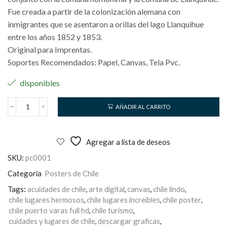
Fue creada a partir de la colonización alemana con
inmigrantes que se asentaron a orillas del lago Llanquihue
entre los años 1852 y 1853.
Original para Imprentas.
Soportes Recomendados: Papel, Canvas, Tela Pvc.
disponibles
AÑADIR AL CARRITO
Puerto
Varas
cantidad
Agregar a lista de deseos
SKU:
pc0001
Categoría
Posters de Chile
Tags:
acuidades de chile
,
arte digital
,
canvas
,
chile lindo
,
chile lugares hermosos
,
chile lugares increíbles
,
chile poster
,
chile puerto varas full hd
,
chile turismo
,
cuidades y lugares de chile
,
descargar graficas
,