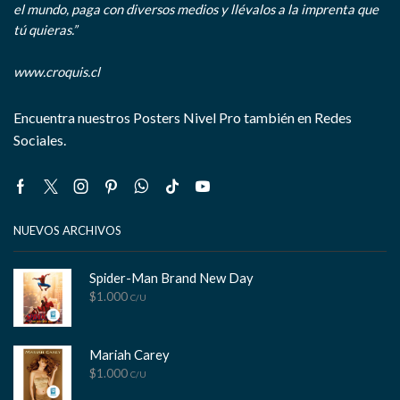
el mundo, paga con diversos medios y llévalos a la imprenta que
tú quieras.”
www.croquis.cl
Encuentra nuestros Posters Nivel Pro también en Redes
Sociales.
Facebook
Twitter
Instagram
Pinterest
Whatsapp
Tik-
Youtube
tok
NUEVOS ARCHIVOS
Spider-Man Brand New Day
$
1.000
C/U
Mariah Carey
$
1.000
C/U