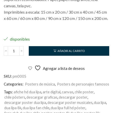
canvas, tela pvc.
Imprimibles a escala: 15 cm x 20 cm / 30 cm x 40 cm / 45 cm
x 60 cm / 60 cm x 80 cm / 90 cm x 120 cm / 150 cm x 200 cm.
disponibles
AÑADIR AL CARRITO
Dua
Lipa
cantidad
Agregar a lista de deseos
SKU:
pm0005
Categories:
Posters de música
,
Posters de personajes famosos
Tags:
afiche hd dua lipa
,
arte digital
,
canvas
,
chile poster
,
chile pósters
,
descargar graficas
,
descargar poster
,
descargar poster dua lipa
,
descargar poster musicales
,
dua lipa
,
dua lipa 8k
,
dua lipa fan chile
,
dua lipa full hd póster
,
fans club dua lipa chile
,
poster
,
poster 4k dua lipa
,
poster 8k
,