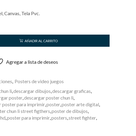
, Canvas, Tela Pvc.
AÑADIR AL CARRITO
Agregar a lista de deseos
ciones
,
Posters de video juegos
chun li
,
descargar dibujos
,
descargar graficas
,
rgar poster
,
descargar poster chun li
,
 poster para imprimir
,
poster
,
poster arte digital
,
er chun li street figthers
,
poster de dibujos
,
 hd
,
poster para imprimir
,
posters
,
street fighter
,