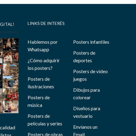
LINKS DE INTERÉS
GITAL!
Hablemos por
Posters infantiles
Whatsapp
Posters de
¿Cómo adquirir
deportes
los posters?
Posters de video
Posters de
juegos
ilustraciones
Dibujos para
Posters de
colorear
música
Diseños para
Posters de
vestuario
películas y series
Envíanos un
 calidad
Posters de obras
Email
listos