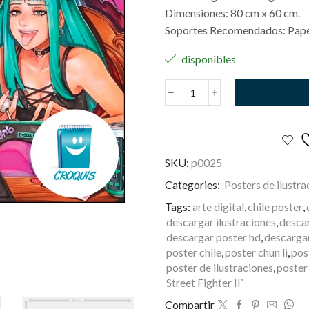
Dimensiones: 80 cm x 60 cm.
Soportes Recomendados: Papel
disponibles
Chun-
Li
v/s
Morrigan
cantidad
SKU:
p0025
Categories:
Posters de ilustra
Tags:
arte digital
,
chile poster
,
descargar ilustraciones
,
desca
descargar poster hd
,
descargar
poster chile
,
poster chun li
,
post
poster de ilustraciones
,
poster
Street Fighter II`
Compartir