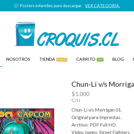
Posters infantiles para descargar.
VER CATEGORÍA.
NOSOTROS
TIENDA
CARRITO
BLOG
NUEVO
VER
Chun-Li v/s Morrig
$
1.000
C/U
Chun-Li v/s Morrigan 01.
Original para Imprentas.
Archivo: PDF Full HD.
Video Juego: Street Fighters.