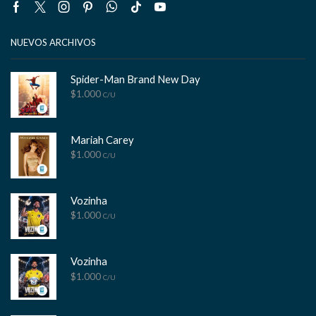
Facebook
Twitter
Instagram
Pinterest
Whatsapp
Tik-
Youtube
tok
NUEVOS ARCHIVOS
Spider-Man Brand New Day
$
1.000
C/U
Mariah Carey
$
1.000
C/U
Vozinha
$
1.000
C/U
Vozinha
$
1.000
C/U