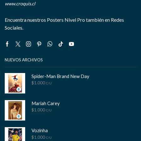
www.croquis.cl
Encuentra nuestros Posters Nivel Pro también en Redes
Sociales.
Facebook
Twitter
Instagram
Pinterest
Whatsapp
Tik-
Youtube
tok
NUEVOS ARCHIVOS
Spider-Man Brand New Day
$
1.000
C/U
Mariah Carey
$
1.000
C/U
Vozinha
$
1.000
C/U