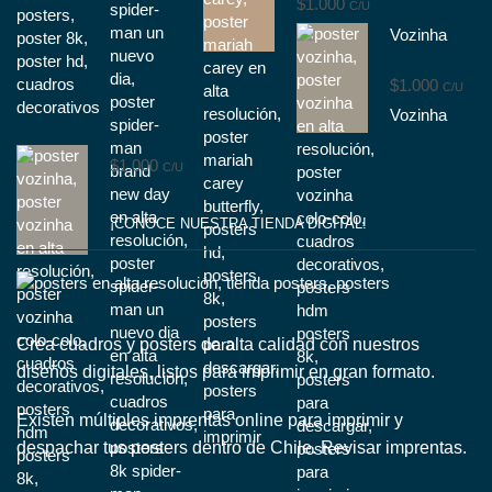
$
1.000
C/U
Vozinha
$
1.000
C/U
Vozinha
$
1.000
C/U
¡CONOCE NUESTRA TIENDA DIGITAL!
Crea cuadros y posters de alta calidad con nuestros
diseños digitales, listos para imprimir en gran formato.
Existen múltiples imprentas online para imprimir y
despachar tus posters dentro de Chile.
Revisar imprentas.