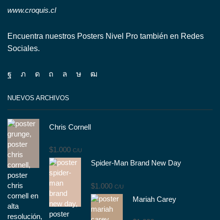
www.croquis.cl
Encuentra nuestros Posters Nivel Pro también en Redes
Sociales.
Facebook
Twitter
Instagram
Pinterest
Whatsapp
Tik-
Youtube
tok
NUEVOS ARCHIVOS
Chris Cornell
$
1.000
C/U
Spider-Man Brand New Day
$
1.000
C/U
Mariah Carey