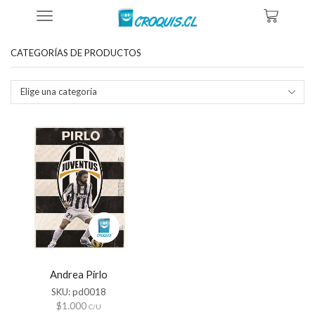
Inicio
Tienda
Productos Etiquetados “Poster Andrea Pirlo”
CATEGORÍAS DE PRODUCTOS
Elige una categoría
Andrea Pirlo
SKU:
pd0018
$
1.000
C/U