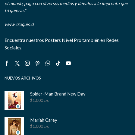
el mundo, paga con diversos medios y llévalos a la imprenta que
tú quieras.”
www.croquis.cl
Encuentra nuestros Posters Nivel Pro también en Redes
Sociales.
Facebook
Twitter
Instagram
Pinterest
Whatsapp
Tik-
Youtube
tok
NUEVOS ARCHIVOS
Spider-Man Brand New Day
$
1.000
C/U
Mariah Carey
$
1.000
C/U