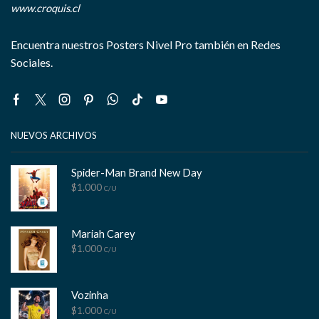
www.croquis.cl
Encuentra nuestros Posters Nivel Pro también en Redes
Sociales.
Facebook
Twitter
Instagram
Pinterest
Whatsapp
Tik-
Youtube
tok
NUEVOS ARCHIVOS
Spider-Man Brand New Day
$
1.000
C/U
Mariah Carey
$
1.000
C/U
Vozinha
$
1.000
C/U