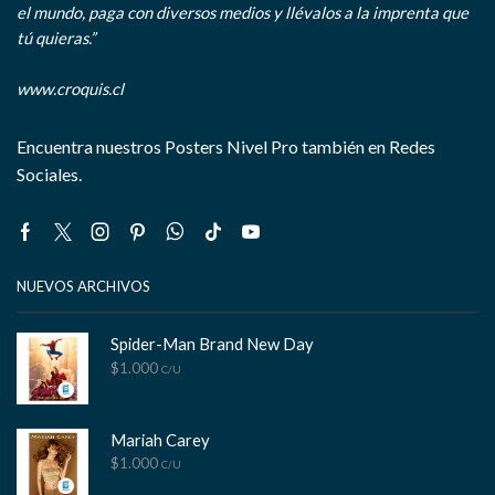
el mundo, paga con diversos medios y llévalos a la imprenta que
tú quieras.”
www.croquis.cl
Encuentra nuestros Posters Nivel Pro también en Redes
Sociales.
Facebook
Twitter
Instagram
Pinterest
Whatsapp
Tik-
Youtube
tok
NUEVOS ARCHIVOS
Spider-Man Brand New Day
$
1.000
C/U
Mariah Carey
$
1.000
C/U