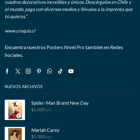
cuadros decorativos increíbles y únicos. Descárgalos en Chile y
el mundo, paga con diversos medios y llévalos a la imprenta que
tú quieras.”
www.croquis.cl
Encuentra nuestros Posters Nivel Pro también en Redes
Sociales.
Facebook
Twitter
Instagram
Pinterest
Whatsapp
Tik-
Youtube
tok
NUEVOS ARCHIVOS
Spider-Man Brand New Day
$
1.000
C/U
Mariah Carey
$
1.000
C/U