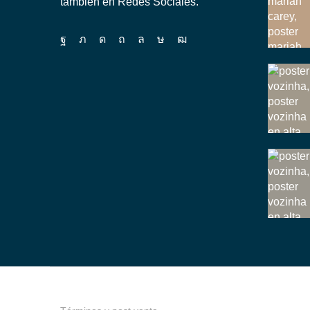
también en Redes Sociales.
Facebook
Twitter
Instagram
Pinterest
Whatsapp
Tik-
Youtube
tok