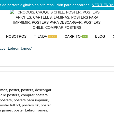
 de posters digitales en alta resolución para descargar.
VER TIENDA 
NOSOTROS
TIENDA
CARRITO
BLOG
NUEVO
VER
paper Lebron James”