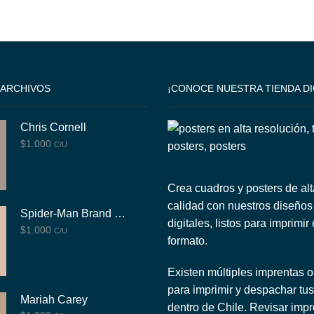
 ARCHIVOS
¡CONOCE NUESTRA TIENDA DI
Chris Cornell
$
1.000
C/U
Crea cuadros y posters de alt
calidad con nuestros diseños
Spider-Man Brand New Day
digitales, listos para imprimir
$
1.000
C/U
formato.
Existen múltiples imprentas o
para imprimir y despachar tus
Mariah Carey
dentro de Chile.
Revisar impr