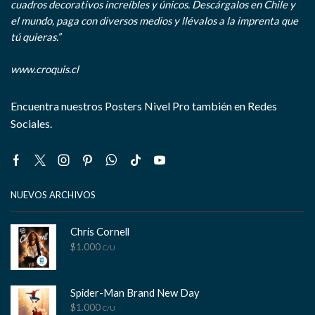
cuadros decorativos increíbles y únicos. Descárgalos en Chile y
el mundo, paga con diversos medios y llévalos a la imprenta que
tú quieras.”
www.croquis.cl
Encuentra nuestros Posters Nivel Pro también en Redes
Sociales.
Facebook
Twitter
Instagram
Pinterest
Whatsapp
Tik-
Youtube
tok
NUEVOS ARCHIVOS
Chris Cornell
$
1.000
C/U
Spider-Man Brand New Day
$
1.000
C/U