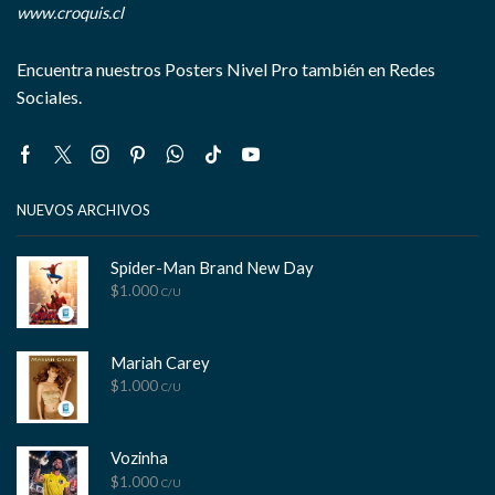
www.croquis.cl
Encuentra nuestros Posters Nivel Pro también en Redes
Sociales.
Facebook
Twitter
Instagram
Pinterest
Whatsapp
Tik-
Youtube
tok
NUEVOS ARCHIVOS
Spider-Man Brand New Day
$
1.000
C/U
Mariah Carey
$
1.000
C/U
Vozinha
$
1.000
C/U