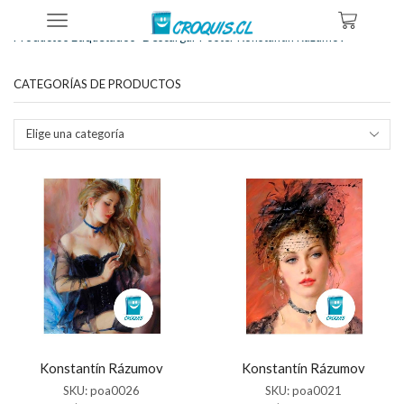
Inicio
Tienda
Productos Etiquetados “descargar Poster Konstantín Rázumov”
CATEGORÍAS DE PRODUCTOS
Elige una categoría
Konstantín Rázumov
Konstantín Rázumov
SKU:
poa0026
SKU:
poa0021