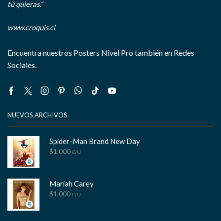
tú quieras.”
www.croquis.cl
Encuentra nuestros Posters Nivel Pro también en Redes
Sociales.
Facebook
Twitter
Instagram
Pinterest
Whatsapp
Tik-
Youtube
tok
NUEVOS ARCHIVOS
Spider-Man Brand New Day
$
1.000
C/U
Mariah Carey
$
1.000
C/U