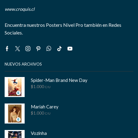
www.croquis.cl
Encuentra nuestros Posters Nivel Pro también en Redes
Sociales.
Facebook
Twitter
Instagram
Pinterest
Whatsapp
Tik-
Youtube
tok
NUEVOS ARCHIVOS
Spider-Man Brand New Day
$
1.000
C/U
Mariah Carey
$
1.000
C/U
Vozinha