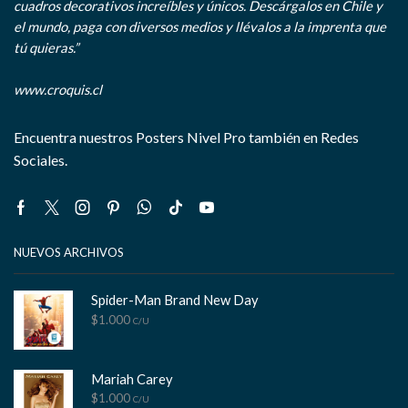
cuadros decorativos increíbles y únicos. Descárgalos en Chile y
el mundo, paga con diversos medios y llévalos a la imprenta que
tú quieras.”
www.croquis.cl
Encuentra nuestros Posters Nivel Pro también en Redes
Sociales.
Facebook
Twitter
Instagram
Pinterest
Whatsapp
Tik-
Youtube
tok
NUEVOS ARCHIVOS
Spider-Man Brand New Day
$
1.000
C/U
Mariah Carey
$
1.000
C/U