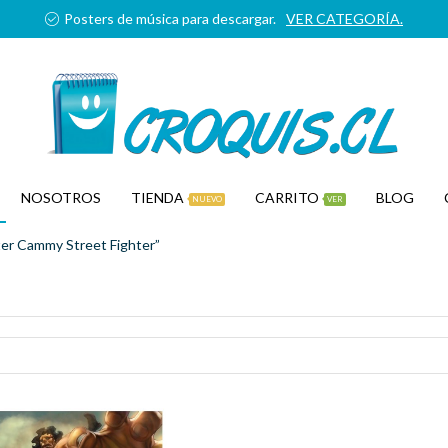
Posters de música para descargar.
VER CATEGORÍA.
NOSOTROS
TIENDA
CARRITO
BLOG
NUEVO
VER
er Cammy Street Fighter”