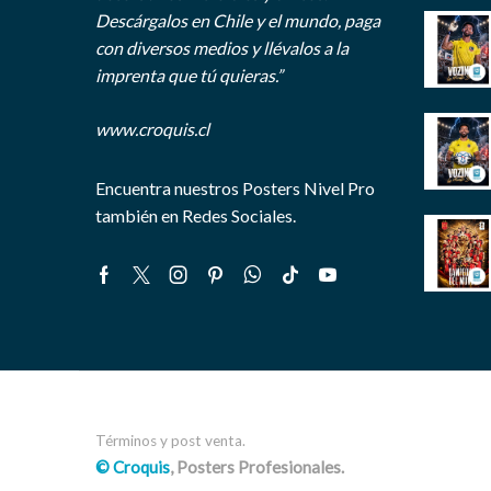
Descárgalos en Chile y el mundo, paga
con diversos medios y llévalos a la
imprenta que tú quieras.”
www.croquis.cl
Encuentra nuestros Posters Nivel Pro
también en Redes Sociales.
Facebook
Twitter
Instagram
Pinterest
Whatsapp
Tik-
Youtube
tok
Términos y post venta.
© Croquis
, Posters Profesionales.