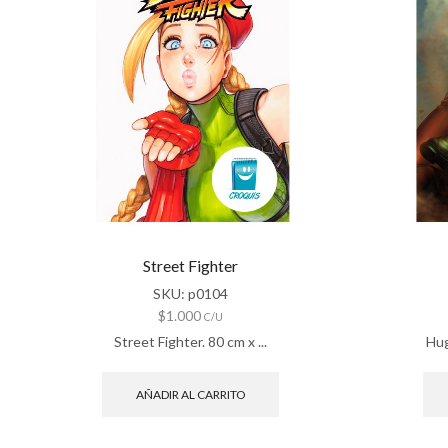
Street Fighter
SKU:
p0104
$
1.000
C/U
Street Fighter. 80 cm x ...
Hug
AÑADIR AL CARRITO