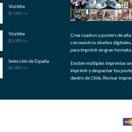
Vozinha
$
1.000
C/U
Vozinha
Crea cuadros y posters de alta
$
1.000
C/U
con nuestros diseños digitales, 
para imprimir en gran formato.
Selección de España
Existen múltiples imprentas on
$
1.000
C/U
imprimir y despachar tus post
dentro de Chile.
Revisar impren