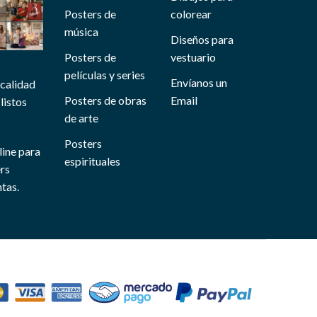
Posters de
colorear
música
Diseños para
Posters de
vestuario
películas y series
Envíanos un
 calidad
Posters de obras
Email
listos
de arte
Posters
line para
espirituales
ers
tas.