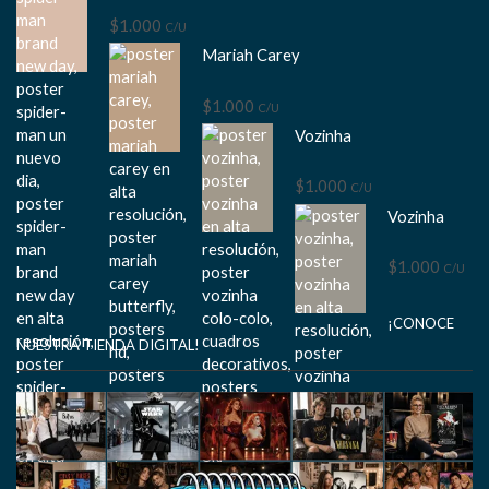
$
1.000
C/U
Mariah Carey
$
1.000
C/U
Vozinha
$
1.000
C/U
Vozinha
$
1.000
C/U
¡CONOCE
NUESTRA TIENDA DIGITAL!