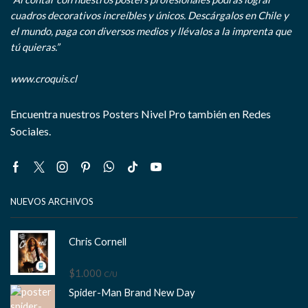
cuadros decorativos increíbles y únicos. Descárgalos en Chile y
el mundo, paga con diversos medios y llévalos a la imprenta que
tú quieras.”
www.croquis.cl
Encuentra nuestros Posters Nivel Pro también en Redes
Sociales.
Facebook
Twitter
Instagram
Pinterest
Whatsapp
Tik-
Youtube
tok
NUEVOS ARCHIVOS
Chris Cornell
$
1.000
C/U
Spider-Man Brand New Day