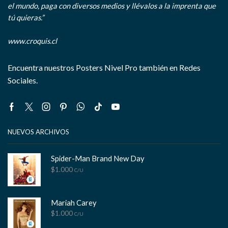
el mundo, paga con diversos medios y llévalos a la imprenta que
tú quieras.”
www.croquis.cl
Encuentra nuestros Posters Nivel Pro también en Redes
Sociales.
Facebook
Twitter
Instagram
Pinterest
Whatsapp
Tik-
Youtube
tok
NUEVOS ARCHIVOS
Spider-Man Brand New Day
$
1.000
C/U
Mariah Carey
$
1.000
C/U