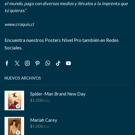
el mundo, paga con diversos medios y llévalos a la imprenta que
tú quieras.”
www.croquis.cl
Encuentra nuestros Posters Nivel Pro también en Redes
Sociales.
Facebook
Twitter
Instagram
Pinterest
Whatsapp
Tik-
Youtube
tok
NUEVOS ARCHIVOS
Spider-Man Brand New Day
$
1.000
C/U
Mariah Carey
$
1.000
C/U