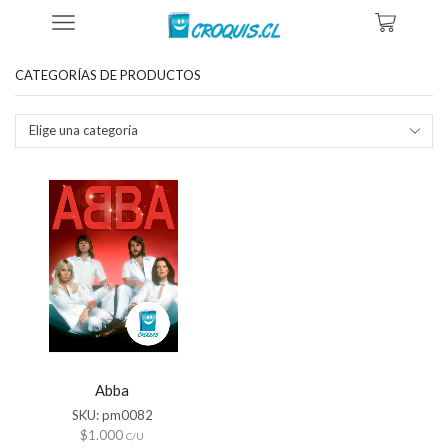
Inicio
Tienda
Productos Etiquetados “cartel Abba”
CATEGORÍAS DE PRODUCTOS
Elige una categoría
Abba
SKU:
pm0082
$
1.000
C/U