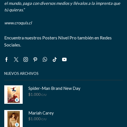
el mundo, paga con diversos medios y llévalos a la imprenta que
tú quieras.”
www.croquis.cl
Encuentra nuestros Posters Nivel Pro también en Redes
Sociales.
Facebook
Twitter
Instagram
Pinterest
Whatsapp
Tik-
Youtube
tok
NUEVOS ARCHIVOS
Spider-Man Brand New Day
$
1.000
C/U
Mariah Carey
$
1.000
C/U