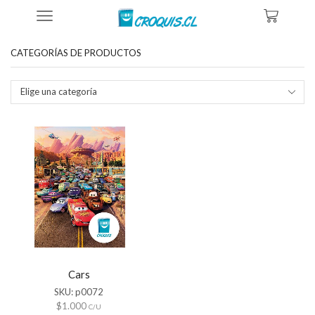
Inicio
Tienda
Productos Etiquetados “Cars Chile”
CATEGORÍAS DE PRODUCTOS
Elige una categoría
Cars
SKU:
p0072
$
1.000
C/U