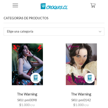
Inicio
Tienda
Productos Etiquetados “bajista Alejandra Villarreal”
CATEGORÍAS DE PRODUCTOS
Elige una categoría
The Warning
The Warning
SKU:
pm0098
SKU:
pm0142
$
1.000
$
1.000
C/U
C/U