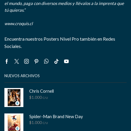
el mundo, paga con diversos medios y llévalos a la imprenta que
tú quieras.”
www.croquis.cl
Encuentra nuestros Posters Nivel Pro también en Redes
Sociales.
Facebook
Twitter
Instagram
Pinterest
Whatsapp
Tik-
Youtube
tok
NUEVOS ARCHIVOS
Chris Cornell
$
1.000
C/U
Spider-Man Brand New Day
$
1.000
C/U