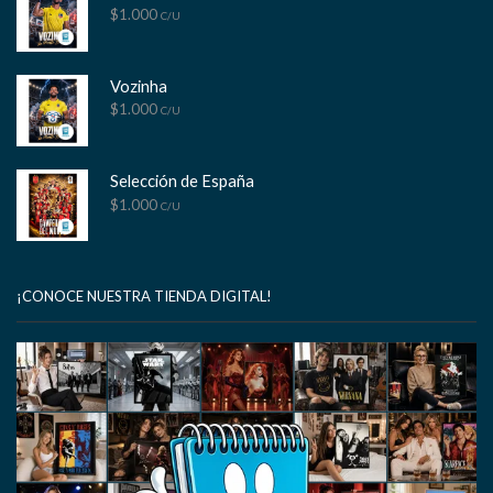
$
1.000
C/U
Vozinha
$
1.000
C/U
Selección de España
$
1.000
C/U
¡CONOCE NUESTRA TIENDA DIGITAL!