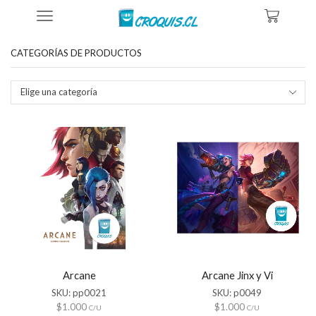
Inicio
Tienda
Productos Etiquetados “Arcane”
CATEGORÍAS DE PRODUCTOS
Elige una categoría
Arcane
Arcane Jinx y Vi
SKU:
pp0021
SKU:
p0049
$
1.000
$
1.000
C/U
C/U