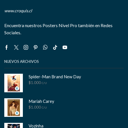
www.croquis.cl
Encuentra nuestros Posters Nivel Pro también en Redes
Sociales.
Facebook
Twitter
Instagram
Pinterest
Whatsapp
Tik-
Youtube
tok
NUEVOS ARCHIVOS
Spider-Man Brand New Day
$
1.000
C/U
Mariah Carey
$
1.000
C/U
Vozinha