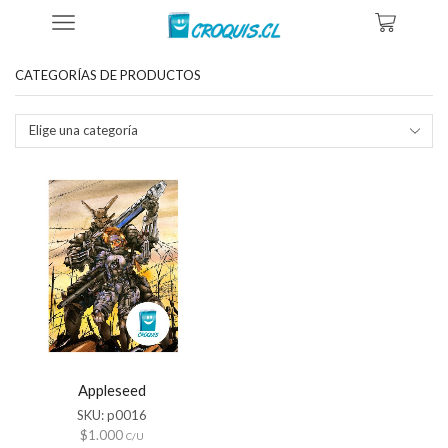
Inicio
Tienda
Productos Etiquetados “appleseed”
CATEGORÍAS DE PRODUCTOS
Elige una categoría
Appleseed
SKU:
p0016
$
1.000
C/U