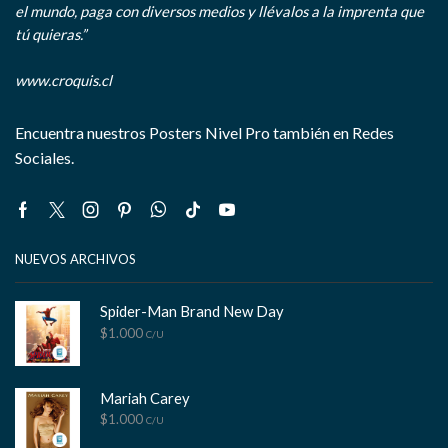
el mundo, paga con diversos medios y llévalos a la imprenta que
tú quieras.”
www.croquis.cl
Encuentra nuestros Posters Nivel Pro también en Redes
Sociales.
Facebook
Twitter
Instagram
Pinterest
Whatsapp
Tik-
Youtube
tok
NUEVOS ARCHIVOS
Spider-Man Brand New Day
$
1.000
C/U
Mariah Carey
$
1.000
C/U