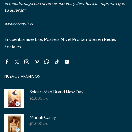
el mundo, paga con diversos medios y llévalos a la imprenta que
tú quieras.”
www.croquis.cl
Encuentra nuestros Posters Nivel Pro también en Redes
Sociales.
Facebook
Twitter
Instagram
Pinterest
Whatsapp
Tik-
Youtube
tok
NUEVOS ARCHIVOS
Spider-Man Brand New Day
$
1.000
C/U
Mariah Carey
$
1.000
C/U