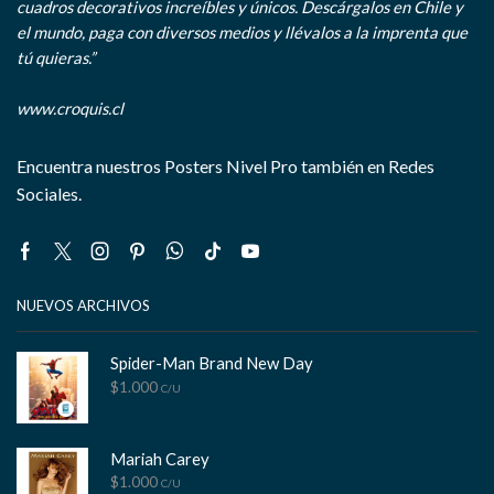
cuadros decorativos increíbles y únicos. Descárgalos en Chile y
el mundo, paga con diversos medios y llévalos a la imprenta que
tú quieras.”
www.croquis.cl
Encuentra nuestros Posters Nivel Pro también en Redes
Sociales.
Facebook
Twitter
Instagram
Pinterest
Whatsapp
Tik-
Youtube
tok
NUEVOS ARCHIVOS
Spider-Man Brand New Day
$
1.000
C/U
Mariah Carey
$
1.000
C/U